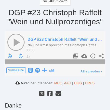
30. June 2025
DGP #23 Christoph Raffelt
"Wein und Nullprozentiges"
DGP #23 Christoph Raffelt "Wein und Nullprozentiges"
Nik und Irmin sprechen mit Christoph Raffelt über Weine, Naturweine, Wein am Sonntag und Fermentation als Schlüssel zu alkoholfreien Getränken
00:00
Subscribe
All episodes
›
Audio herunterladen:
MP3
|
AAC
|
OGG
|
OPUS
Danke