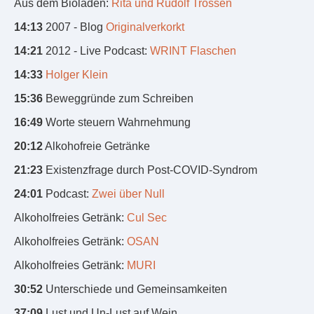
Aus dem Bioladen:
Rita und Rudolf Trossen
14:13
2007 - Blog
Originalverkorkt
14:21
2012 - Live Podcast:
WRINT Flaschen
14:33
Holger Klein
15:36
Beweggründe zum Schreiben
16:49
Worte steuern Wahrnehmung
20:12
Alkohofreie Getränke
21:23
Existenzfrage durch Post-COVID-Syndrom
24:01
Podcast:
Zwei über Null
Alkoholfreies Getränk:
Cul Sec
Alkoholfreies Getränk:
OSAN
Alkoholfreies Getränk:
MURI
30:52
Unterschiede und Gemeinsamkeiten
37:09
Lust und Un-Lust auf Wein